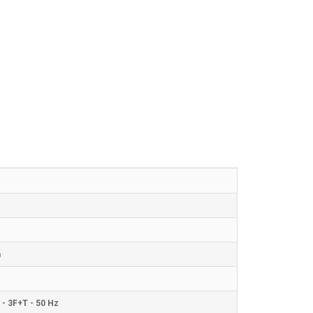
m
 - 3F+T - 50 Hz