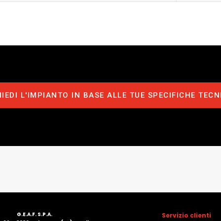
HIEDI L'IMPIANTO IN BASE ALLE TUE SPECIFICHE TECN
G.E.A.F. S.P.A.
Servizio clienti