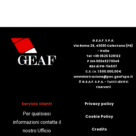
G.E.A.F. S.P.A.
Via Roma 26, 43030 Calestano (PR)
- Italia
Tel: +39 0525 528122
P.IVA 00349270348
REA di PR-114507
C.S. i.v. 1.500.000,00 €
amministrazione@pec.geafspa.it
© G.E.A.F. S.P.A. - Tutti i diritti
riservati
Servizio clienti
Privacy policy
Per qualsiasi
Cookie Policy
informazioni contatta il
Credits
nostro Ufficio