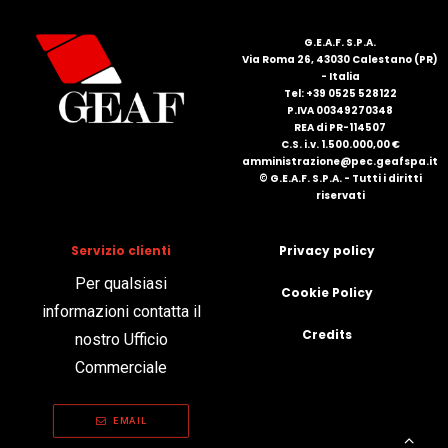
G.E.A.F. S.P.A.
Via Roma 26, 43030 Calestano (PR)
- Italia
Tel: +39 0525 528122
P.IVA 00349270348
REA di PR-114507
C.S. i.v. 1.500.000,00 €
amministrazione@pec.geafspa.it
© G.E.A.F. S.P.A. - Tutti i diritti
riservati
Servizio clienti
Privacy policy
Per qualsiasi
Cookie Policy
informazioni contatta il
Credits
nostro Ufficio
Commerciale
EMAIL