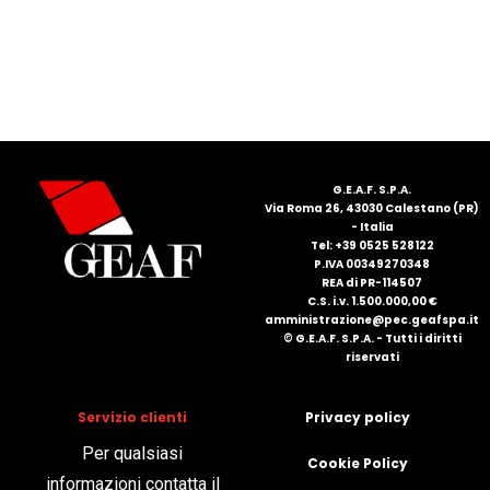
G.E.A.F. S.P.A.
Via Roma 26, 43030 Calestano (PR)
- Italia
Tel: +39 0525 528122
P.IVA 00349270348
REA di PR-114507
C.S. i.v. 1.500.000,00 €
amministrazione@pec.geafspa.it
© G.E.A.F. S.P.A. - Tutti i diritti
riservati
Servizio clienti
Privacy policy
Per qualsiasi
Cookie Policy
informazioni contatta il