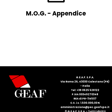
M.O.G. - Appendice
G.E.A.F. S.P.A.
Via Roma 26, 43030 Calestano (PR)
- Italia
Tel: +39 0525 528122
P.IVA 00349270348
REA di PR-114507
C.S. i.v. 1.500.000,00 €
amministrazione@pec.geafspa.it
© G.E.A.F. S.P.A. - Tutti i diritti