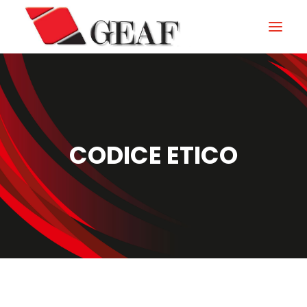
HOME
AZIENDA
KNOW-HOW
CODICE ETICO
I NOSTRI SETTORI
CONTATTI
NEWS ED EVENTI
DOWNLOAD
ITALIANO