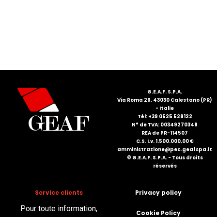
G.E.A.F. S.P.A.
Via Roma 26, 43030 Calestano (PR)
- Italie
Tél: +39 0525 528122
N° de TVA: 00349270348
REA de PR-114507
C.S. i.v. 1.500.000,00 €
amministrazione@pec.geafspa.it
© G.E.A.F. S.P.A. - Tous droits
réservés
Service clients
Privacy policy
Pour toute information,
Cookie Policy