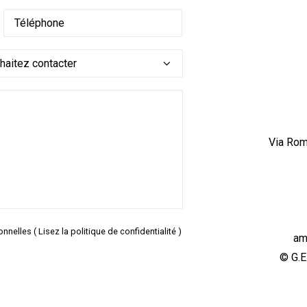
Via Rom
onnelles (
Lisez la politique de confidentialité
)
am
© G.E.