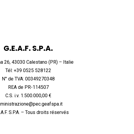
G.E.A.F. S.P.A.
a 26, 43030 Calestano (PR) – Italie
Tél: +39 0525 528122
N° de TVA: 00349270348
REA de PR-114507
C.S. i.v. 1.500.000,00 €
ministrazione@pec.geafspa.it
A.F. S.P.A. – Tous droits réservés