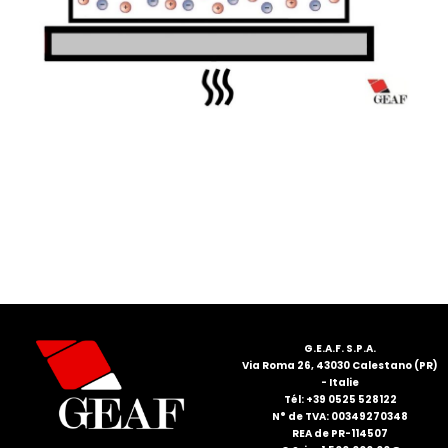
G.E.A.F. S.P.A.
Via Roma 26, 43030 Calestano (PR)
- Italie
Tél: +39 0525 528122
N° de TVA: 00349270348
REA de PR-114507