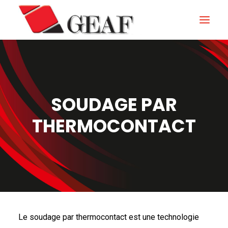
HOME
ENTERPRISE
SOUDAGE PAR
KNOW-HOW
THERMOCONTACT
NOS SECTEURS
CONTACTEZ
NEWS ET ÉVÉNEMENTS
DOWNLOAD
Le soudage par thermocontact est une technologie
ITALIANO