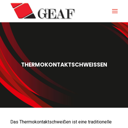
GEAF
UNTERNEHMEN
KNOW-HOW
THERMOKONTAKTSCHWEISSEN
UNSERE SEKTOREN
KONTAKTIEREN
NEUIGKEITEN UND VERANSTALTUNGEN
DOWNLOAD
Das Thermokontaktschweißen ist eine traditionelle