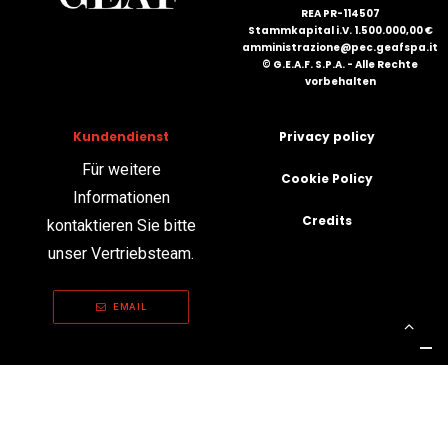
REA PR-114507
Stammkapital i.V. 1.500.000,00 €
amministrazione@pec.geafspa.it
© G.E.A.F. S.P.A. - Alle Rechte
vorbehalten
Kundendienst
Privacy policy
Für weitere
Cookie Policy
Informationen
Credits
kontaktieren Sie bitte
unser Vertriebsteam.
EMAIL
Ihre Datenschutzeinstellungen
Hinweis bei Erhebung