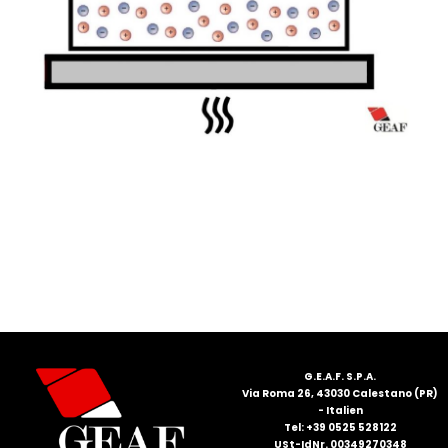
FRANÇAIS
DEUTSCH
G.E.A.F. S.P.A.
Via Roma 26, 43030 Calestano (PR)
- Italien
Tel: +39 0525 528122
USt-IdNr. 00349270348