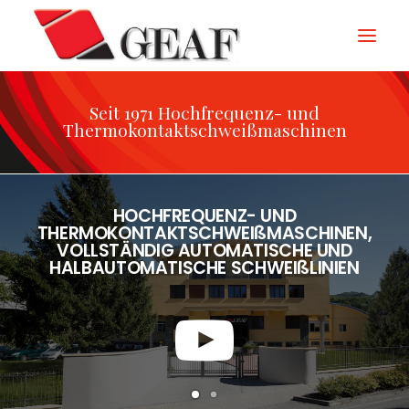
Seit 1971 Hochfrequenz- und
GEAF
Thermokontaktschweißmaschinen
UNTERNEHMEN
KNOW-HOW
HOCHFREQUENZ- UND
UNSERE SEKTOREN
THERMOKONTAKTSCHWEIßMASCHINEN,
VOLLSTÄNDIG AUTOMATISCHE UND
KONTAKTIEREN
HALBAUTOMATISCHE SCHWEIßLINIEN
NEUIGKEITEN UND VERANSTALTUNGEN
DOWNLOAD
ITALIANO