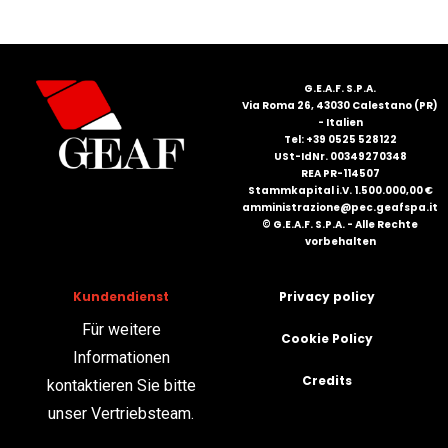
G.E.A.F. S.P.A.
Via Roma 26, 43030 Calestano (PR)
- Italien
Tel: +39 0525 528122
USt-IdNr. 00349270348
REA PR-114507
Stammkapital i.V. 1.500.000,00 €
amministrazione@pec.geafspa.it
© G.E.A.F. S.P.A. - Alle Rechte
vorbehalten
Kundendienst
Privacy policy
Für weitere
Cookie Policy
Informationen
Credits
kontaktieren Sie bitte
unser Vertriebsteam.