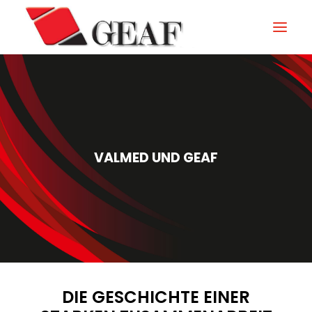
GEAF
UNTERNEHMEN
KNOW-HOW
VALMED UND GEAF
UNSERE SEKTOREN
KONTAKTIEREN
NEUIGKEITEN UND VERANSTALTUNGEN
DOWNLOAD
DIE GESCHICHTE EINER
ITALIANO