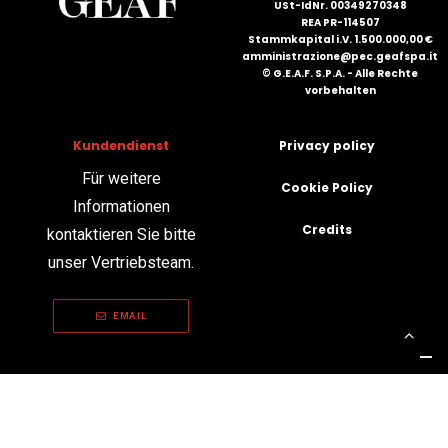
USt-IdNr. 00349270348
REA PR-114507
Stammkapital i.V. 1.500.000,00 €
amministrazione@pec.geafspa.it
© G.E.A.F. S.P.A. - Alle Rechte
vorbehalten
Kundendienst
Privacy policy
Für weitere
Cookie Policy
Informationen
Credits
kontaktieren Sie bitte
unser Vertriebsteam.
EMAIL
Ihre Datenschutzeinstellungen
Hinweis bei Erhebung