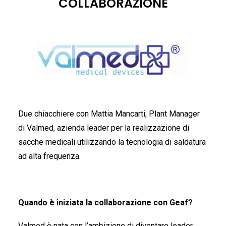
COLLABORAZIONE
ITALIANO
Due chiacchiere con Mattia Mancarti, Plant Manager
di Valmed, azienda leader per la realizzazione di
sacche medicali utilizzando la tecnologia di saldatura
ENGLISH
ad alta frequenza.
Quando è iniziata la collaborazione con Geaf?
Valmed è nata con l’ambizione di diventare leader