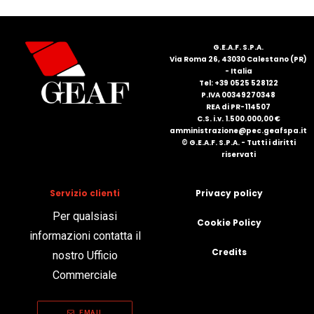
G.E.A.F. S.P.A.
Via Roma 26, 43030 Calestano (PR)
- Italia
Tel: +39 0525 528122
P.IVA 00349270348
REA di PR-114507
C.S. i.v. 1.500.000,00 €
amministrazione@pec.geafspa.it
© G.E.A.F. S.P.A. - Tutti i diritti
riservati
Servizio clienti
Privacy policy
Per qualsiasi
Cookie Policy
informazioni contatta il
Credits
nostro Ufficio
Commerciale
EMAIL