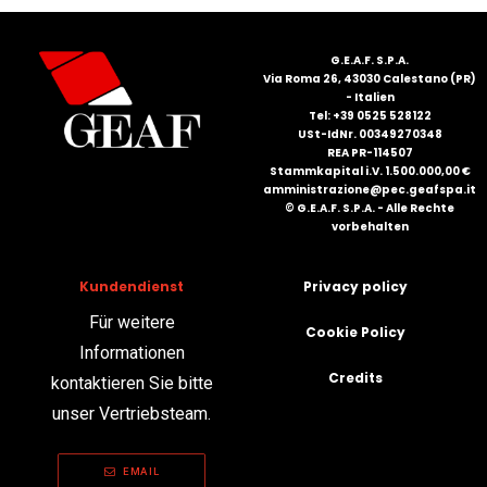
G.E.A.F. S.P.A.
Via Roma 26, 43030 Calestano (PR)
- Italien
Tel: +39 0525 528122
USt-IdNr. 00349270348
REA PR-114507
Stammkapital i.V. 1.500.000,00 €
amministrazione@pec.geafspa.it
© G.E.A.F. S.P.A. - Alle Rechte
vorbehalten
Kundendienst
Privacy policy
Für weitere
Cookie Policy
Informationen
Credits
kontaktieren Sie bitte
unser Vertriebsteam.
EMAIL