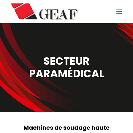
HOME
ENTERPRISE
SECTEUR
KNOW-HOW
PARAMÉDICAL
NOS SECTEURS
CONTACTEZ
NEWS ET ÉVÉNEMENTS
DOWNLOAD
Machines de soudage haute