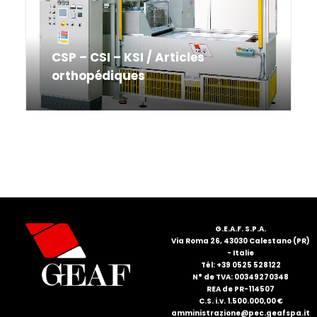
CSP – CSI – KSI / Articles
orthopédiques
G.E.A.F. S.P.A.
Via Roma 26, 43030 Calestano (PR)
- Italie
Tél: +39 0525 528122
N° de TVA: 00349270348
REA de PR-114507
C.S. i.v. 1.500.000,00 €
amministrazione@pec.geafspa.it