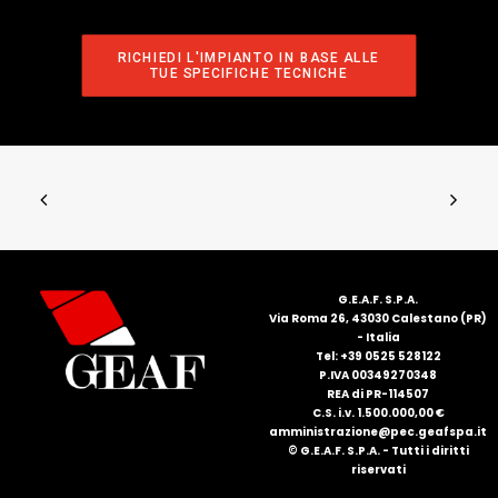
RICHIEDI L'IMPIANTO IN BASE ALLE 
TUE SPECIFICHE TECNICHE
G.E.A.F. S.P.A.
Via Roma 26, 43030 Calestano (PR)
- Italia
Tel: +39 0525 528122
P.IVA 00349270348
REA di PR-114507
C.S. i.v. 1.500.000,00 €
amministrazione@pec.geafspa.it
© G.E.A.F. S.P.A. - Tutti i diritti
riservati