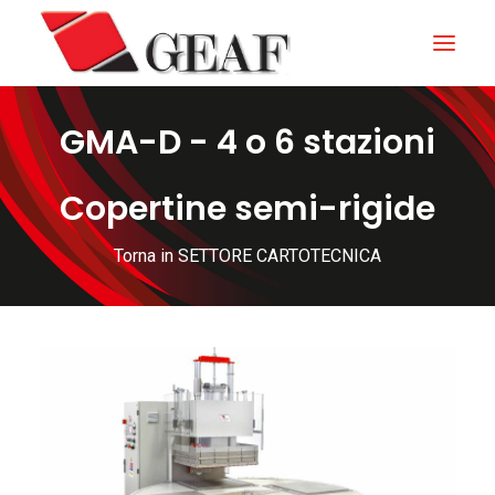
GMA-D - 4 o 6 stazioni
HOME
AZIENDA
Copertine semi-rigide
KNOW-HOW
Torna in SETTORE CARTOTECNICA
I NOSTRI SETTORI
CONTATTI
NEWS ED EVENTI
DOWNLOAD
ITALIANO