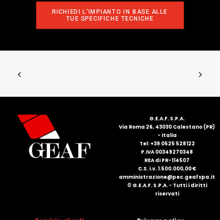
RICHIEDI L'IMPIANTO IN BASE ALLE 
TUE SPECIFICHE TECNICHE
G.E.A.F. S.P.A.
Via Roma 26, 43030 Calestano (PR)
- Italia
Tel: +39 0525 528122
P.IVA 00349270348
REA di PR-114507
C.S. i.v. 1.500.000,00 €
amministrazione@pec.geafspa.it
© G.E.A.F. S.P.A. - Tutti i diritti
riservati