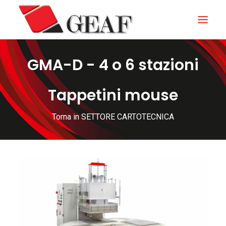
GMA-D - 4 o 6 stazioni
HOME
AZIENDA
Tappetini mouse
KNOW-HOW
Torna in SETTORE CARTOTECNICA
I NOSTRI SETTORI
CONTATTI
NEWS ED EVENTI
DOWNLOAD