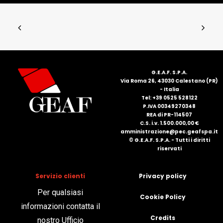
G.E.A.F. S.P.A.
Via Roma 26, 43030 Calestano (PR)
- Italia
Tel: +39 0525 528122
P.IVA 00349270348
REA di PR-114507
C.S. i.v. 1.500.000,00 €
amministrazione@pec.geafspa.it
© G.E.A.F. S.P.A. - Tutti i diritti
riservati
Servizio clienti
Privacy policy
Per qualsiasi
Cookie Policy
informazioni contatta il
Credits
nostro Ufficio