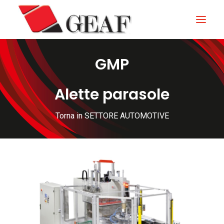
GMP
HOME
AZIENDA
Alette parasole
KNOW-HOW
Torna in SETTORE AUTOMOTIVE
I NOSTRI SETTORI
CONTATTI
NEWS ED EVENTI
DOWNLOAD