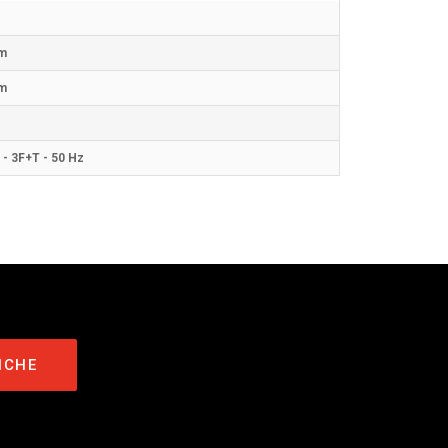
m
m
 - 3F+T - 50 Hz
ICHE