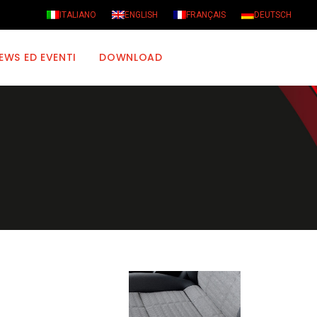
ITALIANO
ENGLISH
FRANÇAIS
DEUTSCH
EWS ED EVENTI
DOWNLOAD