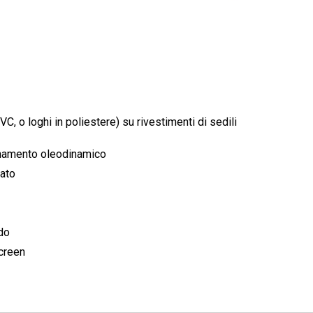
PVC, o loghi in poliestere) su rivestimenti di sedili
onamento oleodinamico
rato
ido
screen