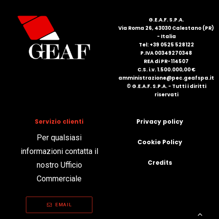
G.E.A.F. S.P.A.
Via Roma 26, 43030 Calestano (PR)
- Italia
Tel: +39 0525 528122
P.IVA 00349270348
REA di PR-114507
C.S. i.v. 1.500.000,00 €
amministrazione@pec.geafspa.it
© G.E.A.F. S.P.A. - Tutti i diritti
riservati
Servizio clienti
Privacy policy
Per qualsiasi
Cookie Policy
informazioni contatta il
Credits
nostro Ufficio
Commerciale
EMAIL