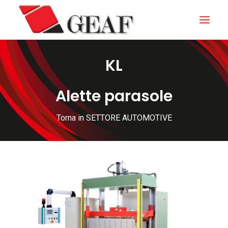
KL
HOME
AZIENDA
Alette parasole
KNOW-HOW
Torna in SETTORE AUTOMOTIVE
I NOSTRI SETTORI
CONTATTI
NEWS ED EVENTI
DOWNLOAD