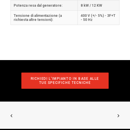
Potenza resa dal generatore:
8 kW / 12 KW
Tensione di alimentazione (a
400 V (+/- 5%) - 3F+T
richiesta altre tensioni):
- 50 Hz
RICHIEDI L'IMPIANTO IN BASE ALLE 
TUE SPECIFICHE TECNICHE