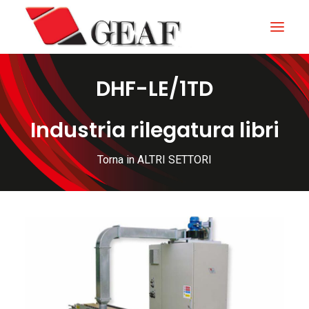
DHF-LE/1TD
HOME
AZIENDA
Industria rilegatura libri
KNOW-HOW
Torna in ALTRI SETTORI
I NOSTRI SETTORI
CONTATTI
NEWS ED EVENTI
DOWNLOAD
ITALIANO