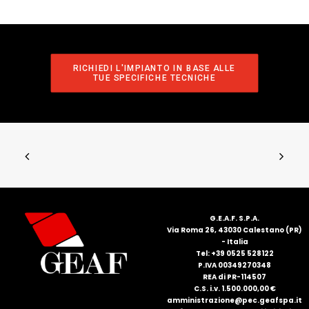
RICHIEDI L'IMPIANTO IN BASE ALLE 
TUE SPECIFICHE TECNICHE
G.E.A.F. S.P.A.
Via Roma 26, 43030 Calestano (PR)
- Italia
Tel: +39 0525 528122
P.IVA 00349270348
REA di PR-114507
C.S. i.v. 1.500.000,00 €
amministrazione@pec.geafspa.it