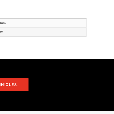
 mm
kW
HNIQUES.