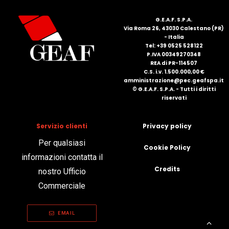
FRANÇAIS
G.E.A.F. S.P.A.
Via Roma 26, 43030 Calestano (PR)
- Italia
Tel: +39 0525 528122
P.IVA 00349270348
REA di PR-114507
C.S. i.v. 1.500.000,00 €
amministrazione@pec.geafspa.it
© G.E.A.F. S.P.A. - Tutti i diritti
riservati
DEUTSCH
Servizio clienti
Privacy policy
Per qualsiasi
Cookie Policy
informazioni contatta il
Credits
nostro Ufficio
Commerciale
EMAIL