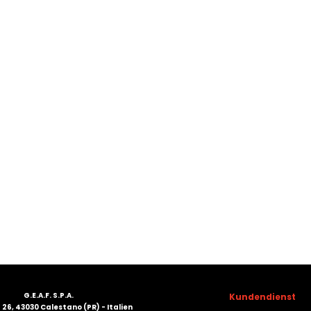
G.E.A.F. S.P.A.
Kundendienst
26, 43030 Calestano (PR) - Italien