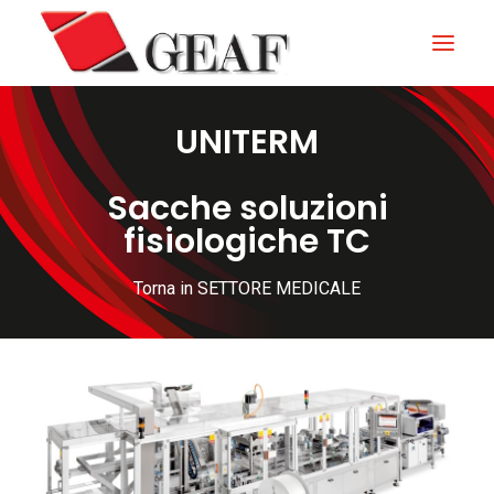
UNITERM
HOME
AZIENDA
Sacche soluzioni
fisiologiche TC
KNOW-HOW
I NOSTRI SETTORI
Torna in SETTORE MEDICALE
CONTATTI
NEWS ED EVENTI
DOWNLOAD