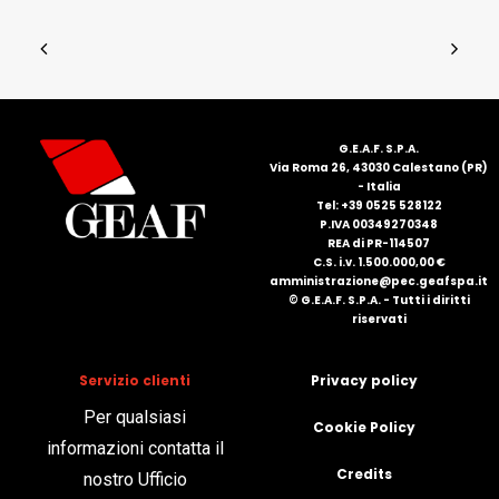
G.E.A.F. S.P.A.
Via Roma 26, 43030 Calestano (PR)
- Italia
Tel: +39 0525 528122
P.IVA 00349270348
REA di PR-114507
C.S. i.v. 1.500.000,00 €
amministrazione@pec.geafspa.it
© G.E.A.F. S.P.A. - Tutti i diritti
riservati
Servizio clienti
Privacy policy
Per qualsiasi
Cookie Policy
informazioni contatta il
Credits
nostro Ufficio