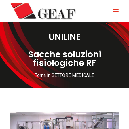
UNILINE
HOME
AZIENDA
Sacche soluzioni
fisiologiche RF
KNOW-HOW
I NOSTRI SETTORI
Torna in SETTORE MEDICALE
CONTATTI
NEWS ED EVENTI
DOWNLOAD
ITALIANO