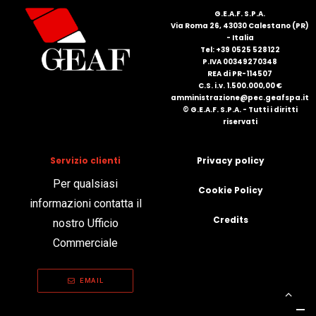
G.E.A.F. S.P.A.
Via Roma 26, 43030 Calestano (PR)
- Italia
Tel: +39 0525 528122
P.IVA 00349270348
REA di PR-114507
C.S. i.v. 1.500.000,00 €
amministrazione@pec.geafspa.it
© G.E.A.F. S.P.A. - Tutti i diritti
riservati
Servizio clienti
Privacy policy
Per qualsiasi
Cookie Policy
informazioni contatta il
Credits
nostro Ufficio
Commerciale
EMAIL