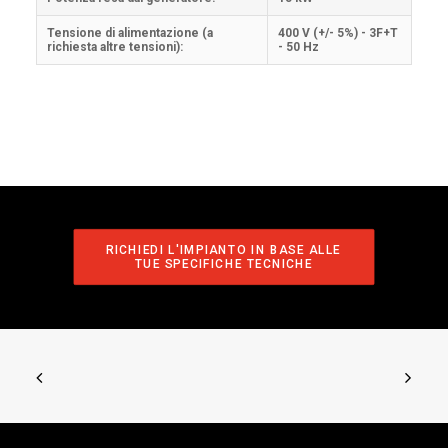
Tensione di alimentazione (a
400 V (+/- 5%) - 3F+T
richiesta altre tensioni):
- 50 Hz
RICHIEDI L'IMPIANTO IN BASE ALLE 
TUE SPECIFICHE TECNICHE