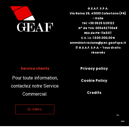
G.E.A.F. S.P.A.
Via Roma 26, 43030 Calestano (PR)
- Italie
Tél: +39 0525 528122
N° de TVA: 00349270348
REA de PR-114507
C.S. i.v. 1.500.000,00 €
amministrazione@pec.geafspa.it
© G.E.A.F. S.P.A. - Tous droits
réservés
Service clients
Privacy policy
Pour toute information,
Cookie Policy
contactez notre Service
Credits
Commercial.
EMAIL