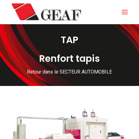
TAP
HOME
ENTERPRISE
Renfort tapis
KNOW-HOW
Retour dans le SECTEUR AUTOMOBILE
NOS SECTEURS
CONTACTEZ
NEWS ET ÉVÉNEMENTS
DOWNLOAD
ITALIANO