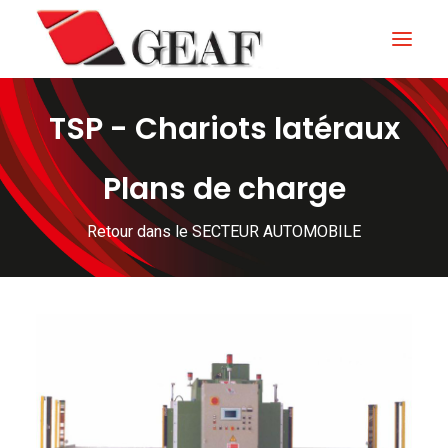
TSP - Chariots latéraux
HOME
ENTERPRISE
Plans de charge
KNOW-HOW
Retour dans le SECTEUR AUTOMOBILE
NOS SECTEURS
CONTACTEZ
NEWS ET ÉVÉNEMENTS
DOWNLOAD