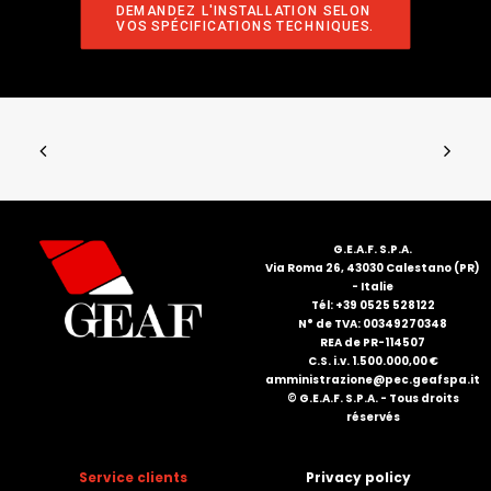
DEMANDEZ L'INSTALLATION SELON 
VOS SPÉCIFICATIONS TECHNIQUES.
G.E.A.F. S.P.A.
Via Roma 26, 43030 Calestano (PR)
- Italie
Tél: +39 0525 528122
N° de TVA: 00349270348
REA de PR-114507
C.S. i.v. 1.500.000,00 €
amministrazione@pec.geafspa.it
© G.E.A.F. S.P.A. - Tous droits
réservés
Service clients
Privacy policy