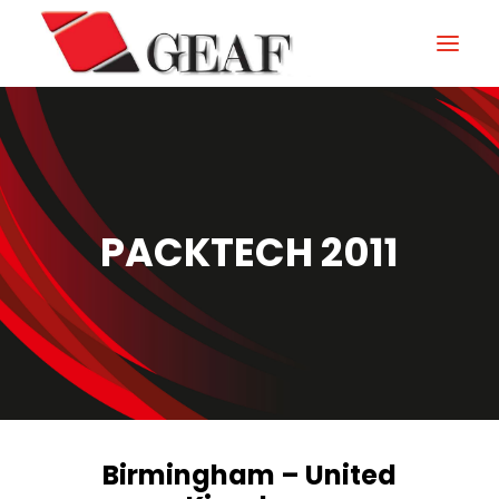
HOME
AZIENDA
KNOW-HOW
PACKTECH 2011
I NOSTRI SETTORI
CONTATTI
NEWS ED EVENTI
DOWNLOAD
Birmingham – United