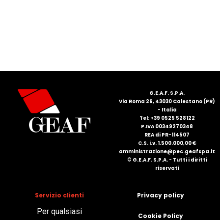
FRANÇAIS
G.E.A.F. S.P.A.
DEUTSCH
Via Roma 26, 43030 Calestano (PR)
- Italia
Tel: +39 0525 528122
P.IVA 00349270348
REA di PR-114507
C.S. i.v. 1.500.000,00 €
amministrazione@pec.geafspa.it
© G.E.A.F. S.P.A. - Tutti i diritti
riservati
Servizio clienti
Privacy policy
Per qualsiasi
Cookie Policy