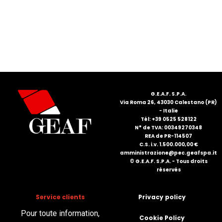
FRANÇAIS
G.E.A.F. S.P.A.
DEUTSCH
Via Roma 26, 43030 Calestano (PR)
- Italie
Tél: +39 0525 528122
N° de TVA: 00349270348
REA de PR-114507
C.S. i.v. 1.500.000,00 €
amministrazione@pec.geafspa.it
© G.E.A.F. S.P.A. - Tous droits
réservés
Service clients
Privacy policy
Pour toute information,
Cookie Policy