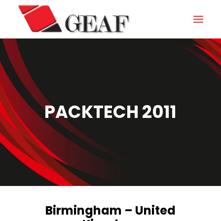
HOME
ENTERPRISE
KNOW-HOW
PACKTECH 2011
NOS SECTEURS
CONTACTEZ
NEWS ET ÉVÉNEMENTS
DOWNLOAD
Birmingham – United