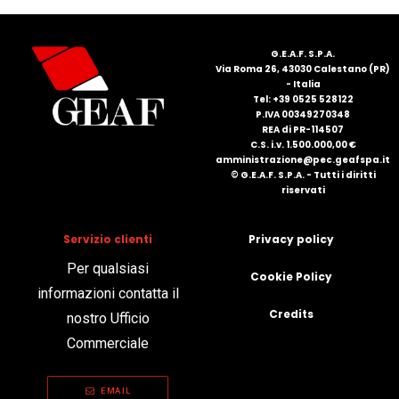
FRANÇAIS
G.E.A.F. S.P.A.
Via Roma 26, 43030 Calestano (PR)
- Italia
Tel: +39 0525 528122
P.IVA 00349270348
REA di PR-114507
C.S. i.v. 1.500.000,00 €
amministrazione@pec.geafspa.it
© G.E.A.F. S.P.A. - Tutti i diritti
DEUTSCH
riservati
Servizio clienti
Privacy policy
Per qualsiasi
Cookie Policy
informazioni contatta il
Credits
nostro Ufficio
Commerciale
EMAIL