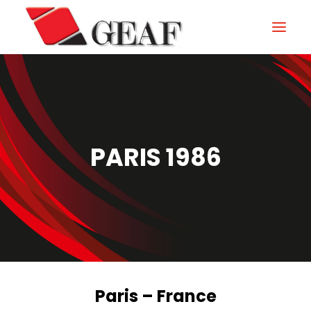
HOME
AZIENDA
KNOW-HOW
PARIS 1986
I NOSTRI SETTORI
CONTATTI
NEWS ED EVENTI
DOWNLOAD
Paris – France