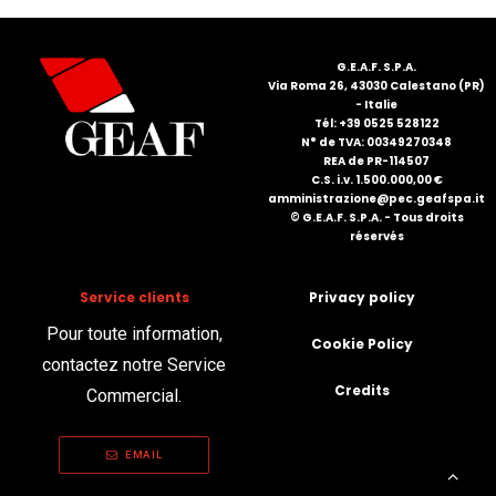
FRANÇAIS
G.E.A.F. S.P.A.
Via Roma 26, 43030 Calestano (PR)
- Italie
Tél: +39 0525 528122
N° de TVA: 00349270348
REA de PR-114507
C.S. i.v. 1.500.000,00 €
amministrazione@pec.geafspa.it
© G.E.A.F. S.P.A. - Tous droits
DEUTSCH
réservés
Service clients
Privacy policy
Pour toute information,
Cookie Policy
contactez notre Service
Credits
Commercial.
EMAIL