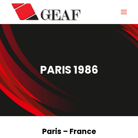
HOME
ENTERPRISE
KNOW-HOW
PARIS 1986
NOS SECTEURS
CONTACTEZ
NEWS ET ÉVÉNEMENTS
DOWNLOAD
Paris – France