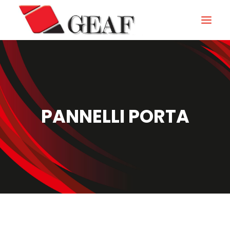
HOME
AZIENDA
KNOW-HOW
PANNELLI PORTA
I NOSTRI SETTORI
CONTATTI
NEWS ED EVENTI
DOWNLOAD
ITALIANO