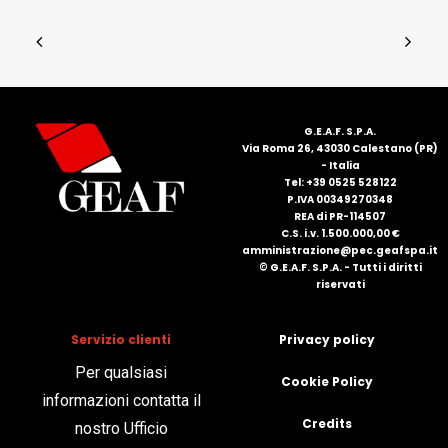
G.E.A.F. S.P.A.
Via Roma 26, 43030 Calestano (PR)
- Italia
Tel: +39 0525 528122
P.IVA 00349270348
REA di PR-114507
C.S. i.v. 1.500.000,00 €
amministrazione@pec.geafspa.it
© G.E.A.F. S.P.A. - Tutti i diritti
riservati
Servizio clienti
Privacy policy
Per qualsiasi
Cookie Policy
informazioni contatta il
Credits
nostro Ufficio