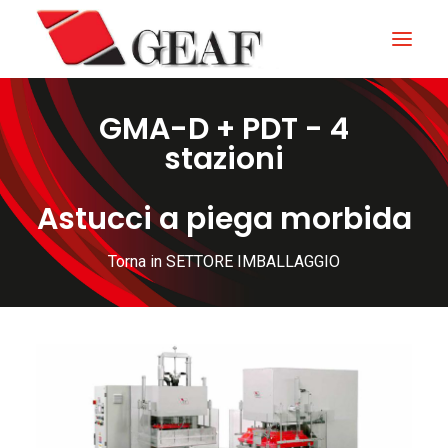
GMA-D + PDT - 4
HOME
stazioni
AZIENDA
Astucci a piega morbida
KNOW-HOW
I NOSTRI SETTORI
Torna in SETTORE IMBALLAGGIO
CONTATTI
NEWS ED EVENTI
DOWNLOAD