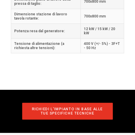
700x800 mm
pressa di taglio:
Dimensione stazione di lavoro
700x800 mm
tavola rotante:
12 kW / 15 kW / 20
Potenza resa dal generatore:
kW
Tensione di alimentazione (a
400 V (+/- 5%) - 3F+T
richiesta altre tensioni):
- 50 Hz
RICHIEDI L'IMPIANTO IN BASE ALLE 
TUE SPECIFICHE TECNICHE