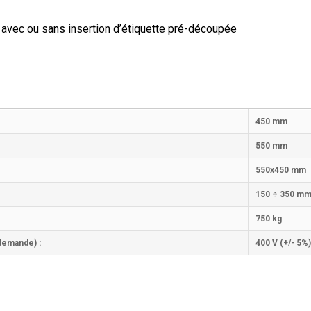
e avec ou sans insertion d’étiquette pré-découpée
450 mm
550 mm
550x450 mm
150 ÷ 350 m
750 kg
 demande) :
400 V (+/- 5%)