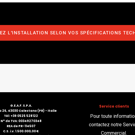
Z L'INSTALLATION SELON VOS SPÉCIFICATIONS TEC
G.E.A.F. S.P.A.
Service clients
 26, 43030 Calestano (PR) - Italie
Pour toute informatio
Tél: +39 0525 528122
N° de TVA: 00349270348
contactez notre Servi
REA de PR-114507
C.S. i.v. 1.500.000,00 €
Commercial.