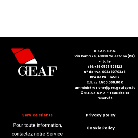
FRANÇAIS
G.E.A.F. S.P.A.
Via Roma 26, 43030 Calestano (PR)
- Italie
DEUTSCH
Tél: +39 0525 528122
N° de TVA: 00349270348
REA de PR-114507
C.S. i.v. 1.500.000,00 €
amministrazione@pec.geafspa.it
© G.E.A.F. S.P.A. - Tous droits
réservés
Service clients
Privacy policy
Pour toute information,
Cookie Policy
contactez notre Service