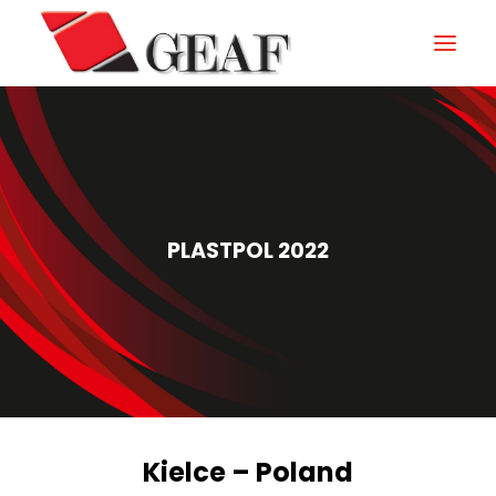
GEAF
UNTERNEHMEN
KNOW-HOW
PLASTPOL 2022
UNSERE SEKTOREN
KONTAKTIEREN
NEUIGKEITEN UND VERANSTALTUNGEN
DOWNLOAD
Kielce – Poland