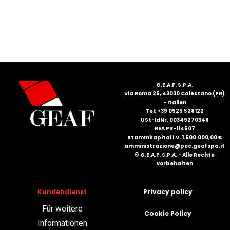
FRANÇAIS
G.E.A.F. S.P.A.
Via Roma 26, 43030 Calestano (PR)
- Italien
DEUTSCH
Tel: +39 0525 528122
USt-IdNr. 00349270348
REA PR-114507
Stammkapital i.V. 1.500.000,00 €
amministrazione@pec.geafspa.it
© G.E.A.F. S.P.A. - Alle Rechte
vorbehalten
Kundendienst
Privacy policy
Für weitere
Cookie Policy
Informationen