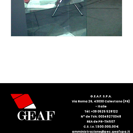
FRANÇAIS
DEUTSCH
G.E.A.F. S.P.A.
Via Roma 26, 43030 Calestano (PR)
- Italie
Tél: +39 0525 528122
N° de TVA: 00349270348
REA de PR-114507
C.S. i.v. 1.500.000,00 €
amministrazione@pec.geafspa.it