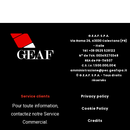
FRANÇAIS
G.E.A.F. S.P.A.
Via Roma 26, 43030 Calestano (PR)
- Italie
Tél: +39 0525 528122
N° de TVA: 00349270348
DEUTSCH
REA de PR-114507
C.S. i.v. 1.500.000,00 €
amministrazione@pec.geafspa.it
© G.E.A.F. S.P.A. - Tous droits
réservés
Service clients
Privacy policy
Pour toute information,
Cookie Policy
contactez notre Service
Credits
Commercial.