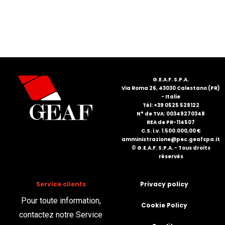
ITALIANO
G.E.A.F. S.P.A.
Via Roma 26, 43030 Calestano (PR)
- Italie
Tél: +39 0525 528122
N° de TVA: 00349270348
REA de PR-114507
C.S. i.v. 1.500.000,00 €
amministrazione@pec.geafspa.it
© G.E.A.F. S.P.A. - Tous droits
ENGLISH
réservés
Service clients
Privacy policy
Pour toute information,
Cookie Policy
contactez notre Service