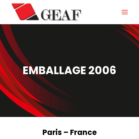
HOME
ENTERPRISE
KNOW-HOW
EMBALLAGE 2006
NOS SECTEURS
CONTACTEZ
NEWS ET ÉVÉNEMENTS
DOWNLOAD
Paris – France