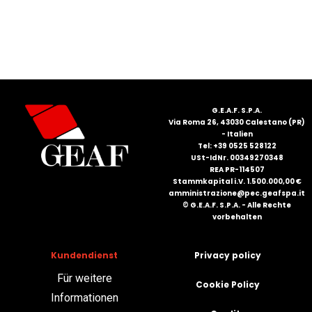
ITALIANO
G.E.A.F. S.P.A.
Via Roma 26, 43030 Calestano (PR)
- Italien
Tel: +39 0525 528122
USt-IdNr. 00349270348
REA PR-114507
Stammkapital i.V. 1.500.000,00 €
amministrazione@pec.geafspa.it
© G.E.A.F. S.P.A. - Alle Rechte
ENGLISH
vorbehalten
Kundendienst
Privacy policy
Für weitere
Cookie Policy
Informationen