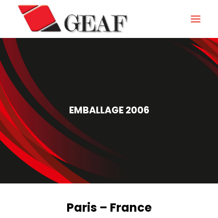
GEAF
UNTERNEHMEN
KNOW-HOW
EMBALLAGE 2006
UNSERE SEKTOREN
KONTAKTIEREN
NEUIGKEITEN UND VERANSTALTUNGEN
DOWNLOAD
Paris – France