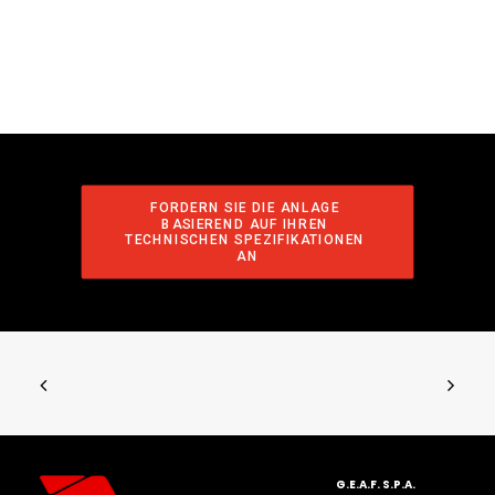
FORDERN SIE DIE ANLAGE 
BASIEREND AUF IHREN 
TECHNISCHEN SPEZIFIKATIONEN 
AN
G.E.A.F. S.P.A.