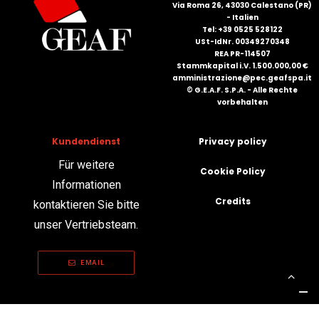
Via Roma 26, 43030 Calestano (PR)
- Italien
Tel: +39 0525 528122
USt-IdNr. 00349270348
REA PR-114507
Stammkapital i.V. 1.500.000,00 €
amministrazione@pec.geafspa.it
© G.E.A.F. S.P.A. - Alle Rechte
vorbehalten
Kundendienst
Privacy policy
Für weitere
Cookie Policy
Informationen
Credits
kontaktieren Sie bitte
unser Vertriebsteam.
EMAIL