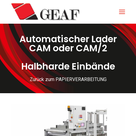
Automatischer Lader
GEAF
CAM oder CAM/2
UNTERNEHMEN
Halbharde Einbände
KNOW-HOW
UNSERE SEKTOREN
Zurück zum PAPIERVERARBEITUNG
KONTAKTIEREN
NEUIGKEITEN UND VERANSTALTUNGEN
DOWNLOAD