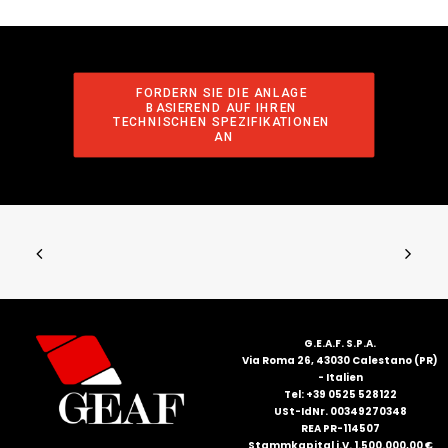
FORDERN SIE DIE ANLAGE 
BASIEREND AUF IHREN 
TECHNISCHEN SPEZIFIKATIONEN 
AN
G.E.A.F. S.P.A.
Via Roma 26, 43030 Calestano (PR)
- Italien
Tel: +39 0525 528122
USt-IdNr. 00349270348
REA PR-114507
Stammkapital i.V. 1.500.000,00 €