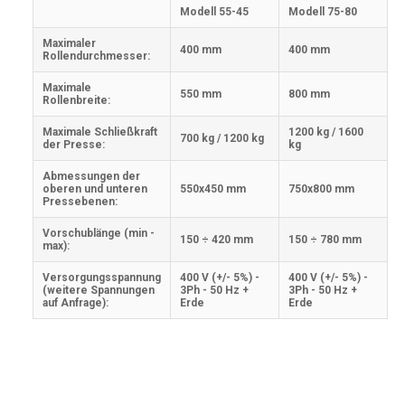
Modell 55-45
Modell 75-80
Maximaler
400 mm
400 mm
Rollendurchmesser:
Maximale
550 mm
800 mm
Rollenbreite:
Maximale Schließkraft
1200 kg / 1600
700 kg / 1200 kg
der Presse:
kg
Abmessungen der
oberen und unteren
550x450 mm
750x800 mm
Pressebenen:
Vorschublänge (min -
150 ÷ 420 mm
150 ÷ 780 mm
max):
Versorgungsspannung
400 V (+/- 5%) -
400 V (+/- 5%) -
(weitere Spannungen
3Ph - 50 Hz +
3Ph - 50 Hz +
auf Anfrage):
Erde
Erde