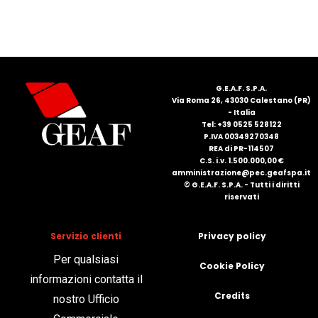
FRANÇAIS
G.E.A.F. S.P.A.
Via Roma 26, 43030 Calestano (PR)
- Italia
Tel: +39 0525 528122
P.IVA 00349270348
DEUTSCH
REA di PR-114507
C.S. i.v. 1.500.000,00 €
amministrazione@pec.geafspa.it
© G.E.A.F. S.P.A. - Tutti i diritti
riservati
Servizio clienti
Privacy policy
Per qualsiasi
Cookie Policy
informazioni contatta il
Credits
nostro Ufficio