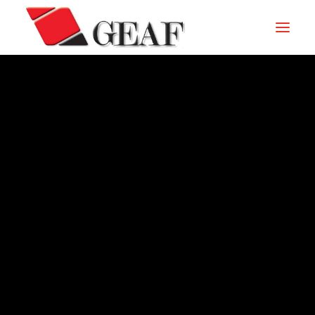
HOME
AZIENDA
KNOW-HOW
I NOSTRI SETTORI
CONTATTI
ARCHIVIO – 1992
NEWS ED EVENTI
DOWNLOAD