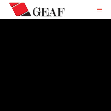
HOME
AZIENDA
KNOW-HOW
I NOSTRI SETTORI
CONTATTI
ARCHIVIO – 1984
NEWS ED EVENTI
DOWNLOAD