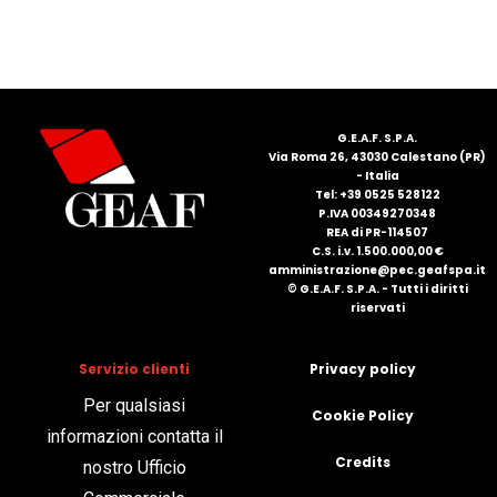
FRANÇAIS
G.E.A.F. S.P.A.
Via Roma 26, 43030 Calestano (PR)
- Italia
Tel: +39 0525 528122
P.IVA 00349270348
DEUTSCH
REA di PR-114507
C.S. i.v. 1.500.000,00 €
amministrazione@pec.geafspa.it
© G.E.A.F. S.P.A. - Tutti i diritti
riservati
Servizio clienti
Privacy policy
Per qualsiasi
Cookie Policy
informazioni contatta il
Credits
nostro Ufficio