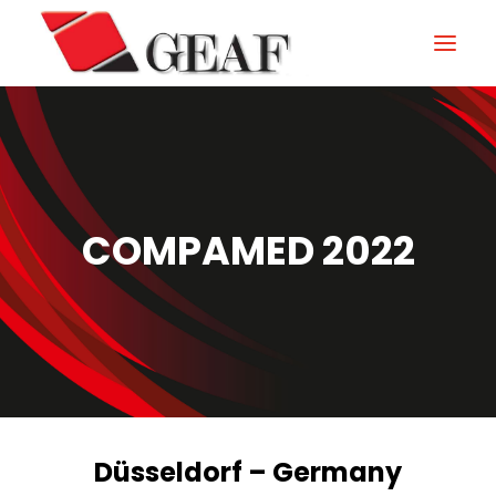
HOME
AZIENDA
KNOW-HOW
COMPAMED 2022
I NOSTRI SETTORI
CONTATTI
NEWS ED EVENTI
DOWNLOAD
Düsseldorf – Germany