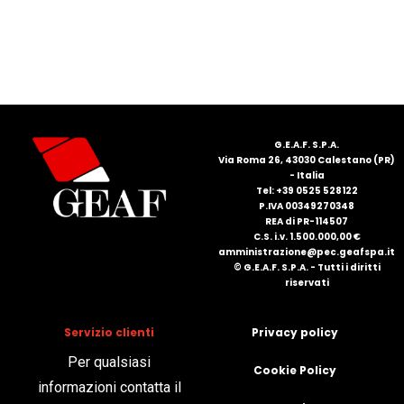
FRANÇAIS
G.E.A.F. S.P.A.
Via Roma 26, 43030 Calestano (PR)
- Italia
DEUTSCH
Tel: +39 0525 528122
P.IVA 00349270348
REA di PR-114507
C.S. i.v. 1.500.000,00 €
amministrazione@pec.geafspa.it
© G.E.A.F. S.P.A. - Tutti i diritti
riservati
Servizio clienti
Privacy policy
Per qualsiasi
Cookie Policy
informazioni contatta il