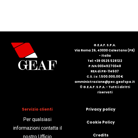
FRANÇAIS
G.E.A.F. S.P.A.
Via Roma 26, 43030 Calestano (PR)
- Italia
Tel: +39 0525 528122
DEUTSCH
P.IVA 00349270348
REA di PR-114507
C.S. i.v. 1.500.000,00 €
amministrazione@pec.geafspa.it
© G.E.A.F. S.P.A. - Tutti i diritti
riservati
Servizio clienti
Privacy policy
Per qualsiasi
Cookie Policy
informazioni contatta il
Credits
nostro Ufficio