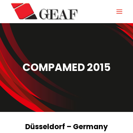
HOME
AZIENDA
KNOW-HOW
COMPAMED 2015
I NOSTRI SETTORI
CONTATTI
NEWS ED EVENTI
DOWNLOAD
Düsseldorf – Germany