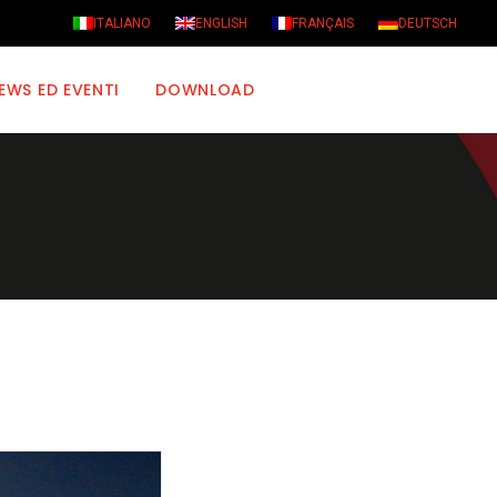
ITALIANO
ENGLISH
FRANÇAIS
DEUTSCH
EWS ED EVENTI
DOWNLOAD