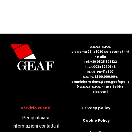
ITALIANO
G.E.A.F. S.P.A.
Via Roma 26, 43030 Calestano (PR)
- Italia
Tel: +39 0525 528122
P.IVA 00349270348
REA di PR-114507
C.S. i.v. 1.500.000,00 €
amministrazione@pec.geafspa.it
© G.E.A.F. S.P.A. - Tutti i diritti
ENGLISH
riservati
Servizio clienti
Privacy policy
Per qualsiasi
Cookie Policy
informazioni contatta il