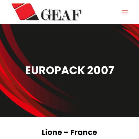
HOME
AZIENDA
KNOW-HOW
EUROPACK 2007
I NOSTRI SETTORI
CONTATTI
NEWS ED EVENTI
DOWNLOAD
Lione – France