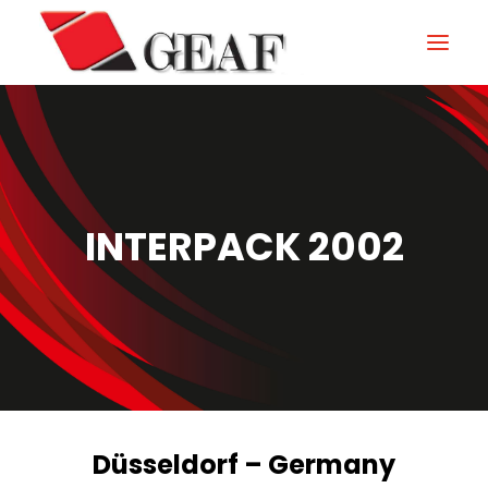
HOME
AZIENDA
KNOW-HOW
INTERPACK 2002
I NOSTRI SETTORI
CONTATTI
NEWS ED EVENTI
DOWNLOAD
Düsseldorf – Germany