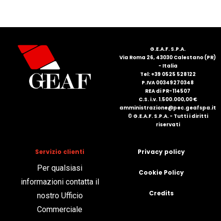
FRANÇAIS
G.E.A.F. S.P.A.
Via Roma 26, 43030 Calestano (PR)
- Italia
Tel: +39 0525 528122
P.IVA 00349270348
REA di PR-114507
DEUTSCH
C.S. i.v. 1.500.000,00 €
amministrazione@pec.geafspa.it
© G.E.A.F. S.P.A. - Tutti i diritti
riservati
Servizio clienti
Privacy policy
Per qualsiasi
Cookie Policy
informazioni contatta il
Credits
nostro Ufficio
Commerciale