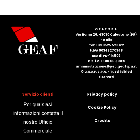
FRANÇAIS
G.E.A.F. S.P.A.
Via Roma 26, 43030 Calestano (PR)
- Italia
Tel: +39 0525 528122
P.IVA 00349270348
REA di PR-114507
C.S. i.v. 1.500.000,00 €
DEUTSCH
amministrazione@pec.geafspa.it
© G.E.A.F. S.P.A. - Tutti i diritti
riservati
Servizio clienti
Privacy policy
Per qualsiasi
Cookie Policy
informazioni contatta il
Credits
nostro Ufficio
Commerciale