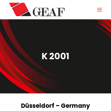
HOME
AZIENDA
KNOW-HOW
K 2001
I NOSTRI SETTORI
CONTATTI
NEWS ED EVENTI
DOWNLOAD
Düsseldorf – Germany